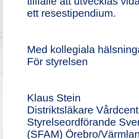
tillfälle att utvecklas vi
ett resestipendium.
Med kollegiala hälsning
För styrelsen
Klaus Stein
Distriktsläkare Vårdcent
Styrelseordförande Sve
(SFAM) Örebro/Värmla